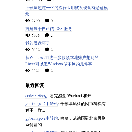
下载量超过一亿的流行应用被发现含有恶意模
块
2790
0
搭建属于自己的 RSS 服务
5838
2
我的硬盘坏了
6552
2
从Windows11进一步收紧本地账户想到的——
Linux可以但Windows做不到的几件事
4427
2
最近回复
codex中转站
: 看完感觉 Wayland 和开...
gpt-image-2中转站
: 千禧年风格的网页确实有
种不一样...
gpt-image-2中转站
: 哈哈，从德国到北京再到
圣何塞的...