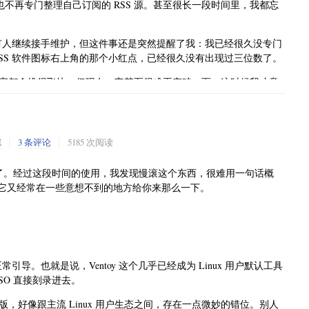
，也不再专门整理自己订阅的 RSS 源。甚至很长一段时间里，我都忘
后有人继续接手维护，但这件事还是突然提醒了我：我已经很久没专门
SS 软件图标右上角的那个小红点，已经很久没有出现过三位数了。
字都会堆得飞快。但现在，它甚至很难再突破一百。这时候我才意
身已经不更新了。
色。在 TTRSS 里，这意味着订阅地址失效了。有些网站已经关
 给砍掉了。这就使整个列表看起来非常冷清。
E
3 条评论
5185 次阅读
久没有真正被使用过了。但人多少还是会有点情怀，哪怕后来已经
了快两个月了。经过这段时间的使用，我发现慢滚这个东西，很难用一句话概
就先放那儿吧。”
，它又经常在一些意想不到的地方给你来那么一下。
 原作者停止开发带来的“时代结束感”，终于让我下定决心，把这个自建
西，本身其实没有过时。至少相比现在各种算法信息流，RSS 这
引导。也就是说，Ventoy 这个几乎已经成为 Linux 用户默认工具
综合性网站，去接触一些自己原本不会主动点开的内容。这使得它在
SO 直接刻录进去。
护一个完全自建、自用的 RSS 系统，对我来说已经没什么必要
好像跟主流 Linux 用户生态之间，存在一点微妙的错位。别人