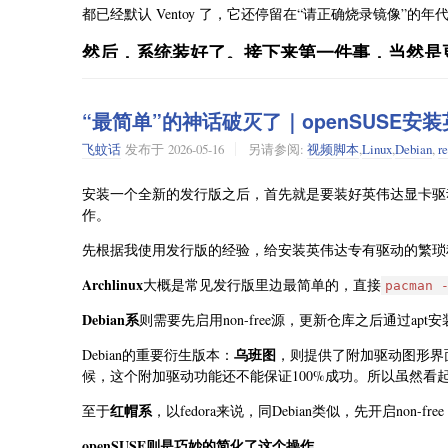
都已经默认 Ventoy 了，它还停留在“请正确烧录镜像”的年
所以最后，我还是决定换一种方式继续使用 RSS。至于后
然后，系统装好了。接下来第一件事，当然是
结果更新直接报错：
“最简单”的神话破灭了｜openSUSE
Access to requested URL is forbidden
飞蚊话
发布于
2026-05-16
另请参阅:
视频脚本
,
Linux
,
Debian
,
r
第一反应还以为是网络问题。结果打开镜像站一看，发现不
安装一个全新的发行版之后，首先就是要装好英伟达显卡驱动。不过
新，问题就解除了。
作。
事情到这里，本来还能理解：毕竟是镜像同步，延迟问题多
先根据我使用发行版的经验，给安装英伟达专有驱动的繁琐
这次更离谱：等了半个月，镜像依旧没同步完整。
Archlinux
大概是常见发行版里边最简单的，直接
最后的解决方案非常具有 Linux 精神：不用国内镜像了
pacman 
Slowroll 自身的问题，更像是国内镜像站对它的同步优先
Debian系
则需要先启用non-free源，更新仓库之后通过ap
当然，Slowroll 还是有优点的。
乌班图
Debian的重要衍生版本：
，则提供了附加驱动图形界
候，这个附加驱动功能还不能保证100%成功。所以虽然
因为它的很多设计，都能明显看出它的“工程化思维”。
红帽系
至于
，以fedora来说，同Debian类似，先开启non-
比如第一次打开 YaST 软件管理的时候，它会自动检测
的软件源：
openSUSE则是巧妙的简化了这个操作。