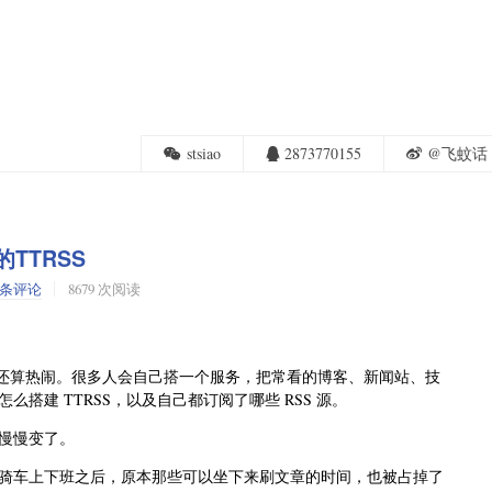
stsiao
2873770155
@飞蚊话
TTRSS
 条评论
8679 次阅读
子里边还算热闹。很多人会自己搭一个服务，把常看的博客、新闻站、技
搭建 TTRSS，以及自己都订阅了哪些 RSS 源。
慢慢变了。
骑车上下班之后，原本那些可以坐下来刷文章的时间，也被占掉了