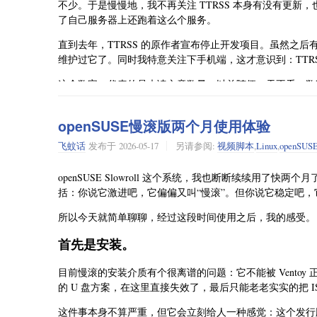
不少。于是慢慢地，我不再关注 TTRSS 本身有没有更新
了自己服务器上还跑着这么个服务。
直到去年，TTRSS 的原作者宣布停止开发项目。虽然之
维护过它了。同时我特意关注下手机端，这才意识到：TTR
这个数字，代表的是未读文章数量。以前随便一天不看，数
识到：不是我把 RSS 看完了，而是我订阅的很多网站，本
openSUSE慢滚版两个月使用体验
后来重新登录网页版看了一圈，发现很多订阅源已经变成了红
闭，比如 Linux 中国；有些则是改版之后，直接把 RSS
飞蚊话
发布于
2026-05-17
另请参阅:
视频脚本
,
Linux
,
openSUS
其实这些年里，我不是没想过关掉这个服务，毕竟它已经很
openSUSE Slowroll 这个系统，我也断断续续用
不会每天专门去刷新文章，也总觉得：“反正服务器还开着，
括：你说它激进吧，它偏偏又叫“慢滚”。但你说它稳定吧
结果这一放，就是两三年。直到现在。
所以今天就简单聊聊，经过这段时间使用之后，我的感受。
一边是越来越冷清的 RSS 列表。另一边，则是 TTRSS
首先是安装。
自用了快十年的服务停掉。
不过有意思的是，即使到了今天，我依然觉得 RSS 这种东
目前慢滚的安装介质有个很离谱的问题：它不能被 Ventoy 正常
种“主动订阅”的形式，依然有它的价值，尤其是通过订阅
的 U 盘方案，在这里直接失效了，最后只能老老实实的把 I
某种程度上，确实能稍微打破一点信息茧房。只是如今再去维
这件事本身不算严重，但它会立刻给人一种感觉：这个发行版，
了。