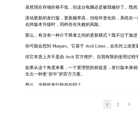
老机器、旧分区方案来说，这其实是个潜在雷点。很多人——包括我——
虽然现在存储价格不低，但这台电脑还是被我修好了。既然
就完事儿了。但谁能想到几年之后，一个引导分区都能开始
滚动更新的发行版，更新频率高，但组件变化快，系统在一
当然，这只是一个新的默认选项。在安装系统时，记得将引导程
在跨版本升级时，同样存在失败的风险。
在后期发现内核更新失败的原因是 ESP 空间不足，想调整
那么，有没有一种介于两者之间的更新模式？既不过于激进
另外，关于虚拟化。
你可能会想到 Manjaro。它基于 Arch Linux，会
YaST界面
对于 KVM，我之前也专门聊过。就是我这边安装 KVM 
辑
，去掉
/etc/libvirt/network.conf
firewall_ba
但它本质上并不是由 Arch 官方维护。在我有限的使用过
依然一句话概括：Windows控制面板在图形Linux中
libvirt 区域放行服务。这套操作完成之后，网络才恢复正常
解决。
如果从这个角度来看，一个更理想的前提是：发行版本身就
最后，来看看传统的suse安装程序是什么样。
这个问题倒不一定是 Slowroll 独有，但它再次体现出一个
生出一种更“折中”的官方方案。
箱即用。
那么，这样的发行版存在吗？
至于 VirtualBox
确实存在。比如我之前提到过的 openSUSE。
目前有一个潜在问题：它的内核模块更新速度，未必能跟上 Slo
1
2
3
而现在，它不仅提供两种模式，还进一步引入了一种更接近“又新
这不一定是每个月都会出现的情况，但我尝试安装的那个月，它会顺
这个分支基于 openSUSE Tumbleweed 的滚动更新机
意思：慢滚从风滚草同步快照的时候，正好同步到了一个“系统内
是如此，就会有一个很别扭的结果：可能风滚草侧在 slowro
通过官方给的示意图：
风滚草用户直接再滚一遍即可解决。而慢滚的每月更新特性，