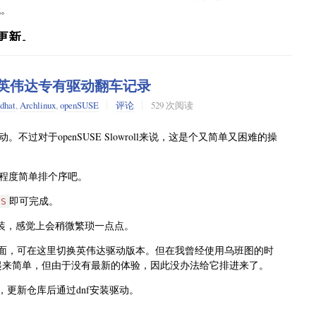
代。
面会变成什么样，继续观察吧。
更新。
安装英伟达专有驱动翻车记录
edhat
,
Archlinux
,
openSUSE
评论
529 次阅读
是我有问题，而是镜像根本没同步完。等镜像站同步完成之后再更
对于openSUSE Slowroll来说，这是个又简单又困难的操
少都遇到过。结果下个月更新发布之后，同样的问题又来了，而且
程度简单排个序吧。
即可完成。
，直接挂代理，把下载源分流到海外服务器。不过，这个其实未必算
-S
级比较低。
t安装，感觉上会稍微繁琐一点点。
面，可在这里切换英伟达驱动版本。但在我曾经使用乌班图的时
看起来简单，但由于没有最新的体验，因此没办法给它排进来了。
free，更新仓库后通过dnf安装驱动。
系统状态，并且建议安装一些额外组件，甚至能自动添加两个十分有用