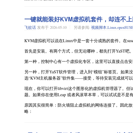
Slowroll 自己的软件源
先看增加英伟达驱动源的这个过程。如果是使用 YaST 
NVIDIA 专有驱动源
后，英伟达的源就已经自动添加好了。
一键就能装好KVM虚拟机套件，却连不上网？f
而且如果安装系统时选择启用在线源，这一步甚至会自动完
安装好系统后第一次
如果安装时没有启用在线软件源，那么
飞蚊话
发布于
2026-05-10
另请参阅:
视频脚本
,
Linux
,
openSUS
就有英伟达的软件源。此时直接接受安装，源也就自动添加
这个体验其实相当不错——特别是针对英伟达专有驱动。因为很多
KVM虚拟机可以说在Linux中是一套十分成熟的套件。在s
考试。而 openSUSE 会自己发现你缺什么，然后尽量帮
添加源后
接下来是安装。无论是如何添加的驱动源，总之在
伟达的专用驱动了。直接接受安装即可。
首先是安装。有两个方式，但无论哪种，都先打开YaST吧
但这个补全，想必有些朋友会感觉有点熟悉。
如此看来，openSUSE好像是最简单的？毕竟比Arch还
第一种，控制中心有一个虚拟化专区，这里可以直接点击安
对的，之前就有提过这个英伟达驱动安装问题：从发布 590 
在英伟达发布590版本驱动之前是这样的，590之后出现了
另一种，打开YaST软件管理，进入到“模组”标签页。如果
就像之前提到的，安装完专有驱动源后，重启系统，再次打开 Y
选“KVM主机服务器”软件集——接受，等待安装完成就可
590伴随着一个变更：开源了部分驱动内容，且放弃了帕
动。但它自动选择的，是旧版 G04 驱动相关组件。而且不仅如此，
以与前序驱动区分。
动勾选进行安装的话，会直接得到安装失败的结果，于是整个 
现在，你可以打开libvirt这个图形化的虚拟机管理器了。但
题。如果你在使用Leap 或者风滚草本草，可以试试是不
openSUSE是类似的，只不过它是按照它的命名方式，增加
至于解决方法，我之前也说过，就是不接受自动安装，手工选
认勾选的它。但它关联的包有些问题：大量的G04包被作
90%，最后 10%，突然开始朝反方向狂奔。
原因其实很简单：防火墙阻止虚拟机的网络连接了。因此放开相
何操作呢？
略：
这种感觉非常 openSUSE。它不是不会自动化，而是自
还是在YaST软件，打开后不要直接接受，先取消所有关于
用文本编辑器打开
/etc/libvirt/network.conf
经典YaST。
自动勾选所有与G06驱动相关的软件包。换句话说，放弃最
将
最前面的注
firewall_backend = "iptables"