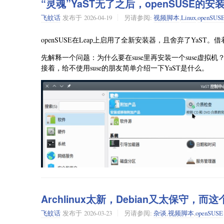
“灵魂”YaST无了之后，openSUSE的
为何会导致这种情况呢？在openSUSE的论坛里存在关
就目前我的使用来看，YaST 更新这个组件基本不可用。它
然后，配置系统防火墙。还是在YaST里：
时，能否调整好这个依赖关系问题了。
飞蚊话
发布于
2026-04-19
另请参阅:
视频脚本
,
Linux
,
openSUS
但原因其实不难理解。因为 YaST更新这个组件的逻辑，本来就是
打开防火墙组件
得的内容——而设计的。但 Slowroll 本身属于风滚草系列
点击接口—自定义，弹出的窗口中，区域选择“libvirt”，
openSUSE在Leap上启用了全新安装器，且舍弃了YaS
滚草类似，直接通过 YaST 软件直接进行软件包的升级即可
点开区域中的libvirt，确认右侧至少有
dhcp、dhcpv
先解释一个问题：为什么要在suse里再安装一个suse虚拟
。至少目前我使用下来，允许
dhcp、telnet、tftp
但也仅仅是理论上。因为通过 YaST 软件这个组件获取到
接着，给不使用suse的朋友简单介绍一下YaST是什么。
场景，也针对性的添加即可。
接受，保存防火墙配置。
当然了，之前内容也提到过， suse 实质上已经舍弃了 Y
比来看，同样不建议用这个来更新系统。因为它得到的结
到此，一个正常可以联网的KVM虚拟机套件就安装完成了
回到要在终端执行
来完成。
sudo zypper dup
换句话说：最后最可靠的方法，还是命令行。
所以你会发现，Slowroll 很神奇。它一边努力降低 Li
端。”
接下来，关于引导程序。
openSUSE 在 2025 年末，开始逐渐从传统 GRUB2-EFI 切换
Archlinux太新，Debian又太保守，
这个变化本身挺符合现在 Linux 世界的发展趋势。但它有
飞蚊话
发布于
2026-03-23
另请参阅:
杂谈
,
视频脚本
,
openSUSE
来了。ESP 分区如果太小，系统就可能出问题。因此现在基本