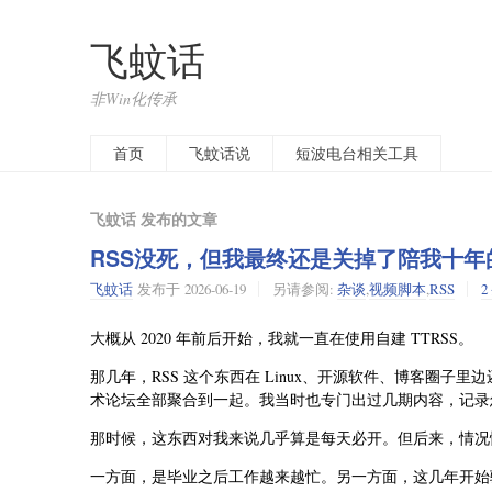
飞蚊话
非Win化传承
开往
首页
飞蚊话说
短波电台相关工具
飞蚊话 发布的文章
RSS没死，但我最终还是关掉了陪我十年的
飞蚊话
发布于
2026-06-19
另请参阅:
杂谈
,
视频脚本
,
RSS
2
大概从 2020 年前后开始，我就一直在使用自建 TTRSS。
那几年，RSS 这个东西在 Linux、开源软件、博客圈
术论坛全部聚合到一起。我当时也专门出过几期内容，记录怎么
那时候，这东西对我来说几乎算是每天必开。但后来，情况
一方面，是毕业之后工作越来越忙。另一方面，这几年开始