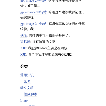
gpt-image-2中转站
: 这个频率表整理得真不
错，省了我...
gpt-image-2中转站
: 哈哈这个建议我得记住，
确实越往...
gpt-image-2中转站
: 感谢分享这么详细的迁移
经验。我...
佚名
: 网站的手气不错似乎坏掉了。
梁栋烨
: 很有味道的文章。
XJD
: 我記得Fedora主要是在內核...
XJD
: 看了下我才發現原來有GRUB2...
分类
通用知识
杂谈
独立文稿
视频脚本
Linux