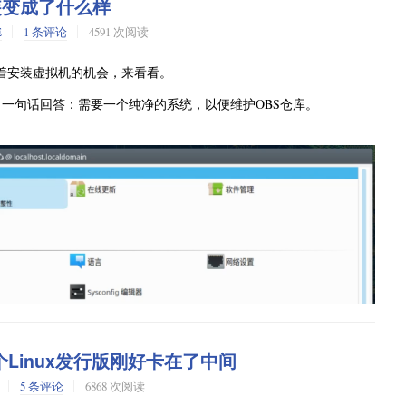
安装变成了什么样
于这个问题的帖子，但并没有最终答复。所以也只能看后续再有重大更新
会提示“未配置更新源”。
E
1 条评论
4591 次阅读
针对 leap 版本的 cve 更新——也就是执行
获
zypper patch
，不存在这种更新。所以理论上，真正适合 Slowroll 的更新方式同风
接口输入libvirt 中的虚拟网卡名（默认应该是“virbr0”），确定
T。借着安装虚拟机的机会，来看看。
。
6、dns、ftp、http、http3、https、imap、imaps、proxy-
机？一句话回答：需要一个纯净的系统，以便维护OBS仓库。
这些就已经不会出现莫名连接不上的问题了。如果你有特殊的使用
的升级结果，跟终端执行
的结果有出入。
zypper dup
aST ，并针对软件包管理推出了替代程序：梅林。不过目前就我个人对
果跟
依然有出入。于是整个系统的更新流程，最后又
zypper dup
。
nux 使用门槛，一边又在关键地方告诉你：“真正能解决问题的，还得是终
到 GRUB2-BLS。
而这个Linux发行版刚好卡在了中间
个副作用：新的方案会把所有内核文件直接放进 ESP 分区。于是问题
5 条评论
6868 次阅读
需要一个大于 1GB 的 ESP 分区，用起来才比较稳妥。对于很多