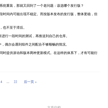
装 Linux 甚至 Windows 时，顶多给 ESP 分个 300MB
系统重装，那就又回到了一个老问题：该选哪个发行版？
膨胀。
段时间内可能出现不稳定。而按版本发布的发行版，整体更稳，但
序手工选择回 GRUB2-EFI 就可以。但这个变更很不起眼，使得
的时候会比较麻烦。
，也不至于滞后。
先对上游更新进行一段时间的测试，再推送到自己的仓库。
组件之后，虚拟机默认无法联网。需要编
一行的注释，然后再去 YaST 防火墙里，给
ckend = "iptables"
程中，偶尔会遇到组件之间配合不够顺畅的情况。
的实现。几乎你能想到的各种需要终端才好完成的设置，在这里可以图形化
。
同时提供滚动和版本两种更新模式。在这样的体系下，才有可能衍
特点：openSUSE 很喜欢“提供完整能力”，但默认配置，未必真的是开
wroll。
4
...
22
后一页 »
又旧”的方案：Slowroll。
带着降 kernel-default 的版本。但造成如此的原因可能很有
制，但显著降低了更新频率。
核已经更新，但 VirtualBox 模块还没跟上”的时间点。假如真
ll 推出本月更新的第二天就将 vbox 的内核模块版本更新了，以至于
使得慢滚用户得等到第二个月发布新快照时才能得到匹配的 vbox
文章归档