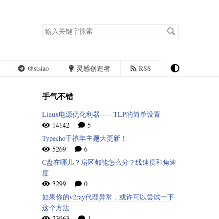
搜
索
关
键
字
@stsiao
灵感创造者
RSS
手气不错
Linux电源优化利器——TLP的简单设置
14142
5
Typecho千禧年主题大更新！
5269
6
C盘在哪儿？扇区都能怎么分？线速度和角速
度
3299
0
如果你的v2ray代理异常，或许可以尝试一下
这个方法
23963
1