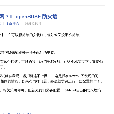
安装程序的系列，且在安装过程中启用了在线软件源，那么安装完成
t. openSUSE 防火墙
成。
打开YaST软件管理，它会自动勾选好一些推荐安装的包，而这其中
E
1 条评论
1661 次阅读
并启用好了。
发行版的 NVIDIA 驱动安装，本质上还是一场 Wiki 阅读理解
use中，它可以很简单的安装好，但好像又没那么简单。
你补全。理论上来说，非常现代化。
第一次
打开YaST软件时，它又会自动勾选好一些包，这其中就有英
。
进一步，只需鼠标点两次接受就能完成。
装KVM选项即可进行全配件的安装。
版本驱动发布之后，openSUSE 开始自动给你挖坑了。
一些小问题：关联的包出现偏差了。
没有这个标签，可以通过“视图”按钮添加。在这个标签页下，直接勾
aST 软件管理，这时候系统会自动帮你选择 NVIDIA 专有驱
以了。
斯卡架构以前的显卡支持。因此多数发行版都新增了
包
nvidia-open
它甚至还准备把 kernel-default 一起降级。如果你直接按照自
NVIDIA 驱动直接不可用。
试试就会发现：虚拟机连不上网——这是我在slowroll下发现的问
是有相同的情况。如果有同样问题，那么就需要进行一些配置操作了。
了一个G07系列驱动。我的显卡正好可以使用这个驱动，所以YaST默
择全套的 G06 专有驱动即可。也就是说什么呢，系统自动化做了
为依赖选中了，这使得并没有办法通过无脑接受来完成安装。那需要如
关策略即可。但首先我们需要配置一下libvirt自己的防火墙策
动化得很积极，甚至能自动化到直接把你送进沟里。
英伟达的变更，手工勾选
包，它会
nvidia-driver-G06-kmp-meta
新的所谓“开源”驱动，使用最后发布的纯闭源驱动来规避这个问题。
释符号去掉，保存