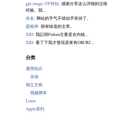
gpt-image-2中转站
: 感谢分享这么详细的迁移
经验。我...
佚名
: 网站的手气不错似乎坏掉了。
梁栋烨
: 很有味道的文章。
XJD
: 我記得Fedora主要是在內核...
XJD
: 看了下我才發現原來有GRUB2...
分类
通用知识
杂谈
独立文稿
视频脚本
Linux
Apple系列