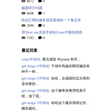
8672
0
磁盘碎片问题
4608
1
给自己网站服务器设置做的一个备忘录
2690
0
用Xbox one无线手柄在Linux中愉快游戏
7182
0
最近回复
codex中转站
: 看完感觉 Wayland 和开...
gpt-image-2中转站
: 千禧年风格的网页确实有
种不一样...
gpt-image-2中转站
: 哈哈，从德国到北京再到
圣何塞的...
gpt-image-2中转站
: 这个频率表整理得真不
错，省了我...
gpt-image-2中转站
: 哈哈这个建议我得记住，
确实越往...