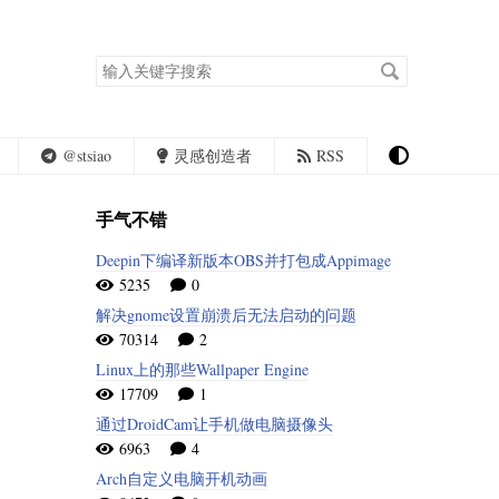
搜
索
关
键
字
@stsiao
灵感创造者
RSS
手气不错
Deepin下编译新版本OBS并打包成Appimage
5235
0
解决gnome设置崩溃后无法启动的问题
70314
2
Linux上的那些Wallpaper Engine
17709
1
通过DroidCam让手机做电脑摄像头
6963
4
Arch自定义电脑开机动画