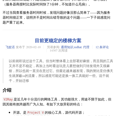
（服务器商授时比实际时间快了3分钟，不知道什么毛病）。
不过当我查看服务器时间时候，发现问题好像没那么简单了——因为服务
器时间很正常，说明并不是时间出错导致的这个问题——一下子就感觉问
题严重了起来。
查看服务状态(
)，是active，一切如常；查看运
systemctl status v2ray
行日志(
)，一大溜的
。这是
/var/log/v2ray/access.log
invalid user
目前更稳定的楼梯方案
认证错误；但是我并没有改过我的config文件(
)
/etc/v2ray/config.json
啊，为什么会失效呢？
飞蚊话
发布于
2020-02-10
另请参阅:
通用知识
,
redhat
,
代理
12 条评论
14307 次阅读
上网搜索类似的情况，并没有什么有用的解答。不过在网上冲浪的过程
中，v2ray的github页面提交issue的模板让我想到了一个可能的原因：
以前就听说过这个工具。但当时整体看上去部署好麻烦，而且我的工具
又并不是不稳定，再加上当时看这玩意儿要想做到只转发境外又很麻
我的安卓机应用是play商店自动更新的
烦，所以也就一直没在意过它。但最近越来越发现，我的努比亚仿佛天
我的iOS应用是商店自动更新的
生就屏蔽ss的流量，所以感觉可能还是换一换工具能好一些。说干就
我的Archlinux是及时跟进版本的
干，开始迁移
我的openSUSE刚刚做了一次dup，所有存在新版本的软件都升级到
了最新
介绍
这些都指向了一个可能的原因：版本不同（github上面就写到了如果客户端
是近几年十分流行的网络工具，其功能强大，用途不限于如此，但
和服务端版本不同请注明）。我的客户端全部到了最新而服务端已经很久
V2Ray
因其能有效跨越而广为人知。有如下大放异彩的特点：
没有更新过了。
开源。是
的核心工具，源代码开源；
所以先尝试把服务端更新到了最新，再次尝试。
Project V