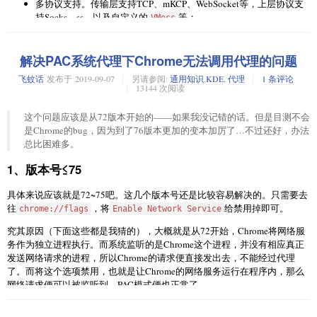
多协议支持。传输层支持TCP、mKCP、WebSocket等，上层协议支
仍然503.
持Socks、ss、以及自定义的
等；
VMess
可同时支持多个入站和出站协议，每个协议独立工作；
这就真让我百思不得其解了。
多平台支持。原生支持Windows、Linux、MacOS三大常用平台，安
卓、iOS两大移动平台有丰富的第三方工具；
解决PAC系统代理下Chrome无法调用代理的问题
不过在查看服务状态时，有一行信息引起了我的注意：它提示读取的配置
隐蔽性。流量可伪装成网页流量，更难被检测和干扰。
文件路径是
。
/usr/local/etc/v2ray/config.json
飞蚊话
发布于
2019-09-07
另请参阅:
通用知识
,
KDE
,
代理
1 条评论
13144 次阅读
一句话总结：更好更强大，但更难上手和用好。
咦？跟网上大多数提到的
不一样啊。查看了一
/etc/v2ray/config.json
下usr的配置文件，里边只有一行：
部署
这个问题应该是从72版本开始的——如果我没记错的话。但是目测不会
是Chrome的bug，因为到了76版本更加的变本加厉了…不过还好，办法
{}
总比困难多。
现在已经有一键脚本。直接使用即可（Linux）。
这就很好的解释了为啥认证会失败了。啥配置都没有，能存在有效用户就
1、版本号≤75
curl -L -s https://install.direct/go.sh | bash
怪了。
具体来说应该就是72~75吧。这几个版本号还是比较容易解决的。只需要去
安装完成后，配置文件为
，其
虽然不知道为什么之前的
可以生效，但既然它
/etc/v2ray/config.json
/etc/v2ray/config.json
往
，将
给禁用掉即可。
chrome://flags
Enable Network Service
中，”inbounds”下的这几项信息需要记录：port（
）、clients中的
现在貌似读取的是带usr的路径，那给它补上就得了呗。
端口
id（
）和alterId（
），它们将在配置客户端时用到。
用户id
额外id
究其原因（下面这些都是我猜的），大概就是从72开始，Chrome将网络服
不过为了延续之前的路径，做一个软连接可能是更恰当的选择。直接
ln -
务作为独立进程执行。而系统监听的是Chrome这个进程，并没有相应真正
在VPS中放行上面提到的
，然后启动服务:
——当然，提前把
port
s /etc/v2ray/config.json /usr/local/etc/v2ray
发送网络请求的进程，所以Chrome的请求便直接发出去，不能经过代理
usr那个空的config文件删掉。
了。而将这个选项禁用，也就是让Chrome的网络服务运行在程序内，那么
systemctl enable v2ray

网络请求便可以被监听到，PAC模式便也正常了。
尝试重启服务
，查看状态……
systemctl restart v2ray
systemctl start v2ray
2、版本号76+
退出。