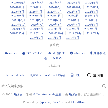
https://github.com/jedisct1/libsodium/releases/download
需要使用代理就行了。
切换到
标签，将加密模式切换到
；切换到
SSL/TLS
Flexible
Edge
2025年10月
2025年7月
2025年6月
2025年4月
2025年1月
/1.0.11/libsodium-1.0.11.tar.gz
子标签，启动
Certificates
Always user HTTPS
2024年11月
2024年10月
2024年3月
2023年10月
2023年9月
编译安装：
tar xvf libsodium-1.0.11.tar.gz && cd
2023年8月
2023年7月
2022年10月
2022年8月
2022年6月
至此，cf设置完成，接下来设置服务器。
libsodium-1.0.11 && ./configure && make && make
2022年5月
2022年4月
2022年3月
2022年2月
2021年11月
从Chrome应用商店安装
install
Proxy SwitchyOmega
2021年6月
2021年5月
2021年4月
2021年2月
2021年1月
进入到你服务器的宝塔面板（我一直在用宝塔面板，如果你使用单纯的环
更新动态库：
进入插件设置页，新建情景模式（我这里名字叫做proxy），类型
ldconfig
代
2020年11月
2020年9月
2020年8月
2020年7月
2020年6月
境，相信接下来的东西你也是会配置的），进行如下操作：
理服务器
2020年5月
2020年4月
2020年3月
2020年2月
2020年1月
3. 服务器配置
在这个情景模式下，设置代理协议为
，服务器和端口为
SOCKS5
2019年12月
2019年11月
2019年10月
2019年9月
2019年8月
新建上述域名的网站。静态站还是动态站无所谓，反正有一个网站
127.0.0.1:1080（这两项应该与你代理软件内对应的本地设置相同）
2019年7月
2019年6月
2019年5月
就行，这个网站也可以正常使用。比如说浏览器访问是你公司的wiki
vi /etc/shadowsocks.json
新建一个情景模式（我这里名字叫做auto switch），类型
自动切换模
站点，实际上在提供v2ray服务
联系我
式
其中，shadowsocks名称随意更改，下面用到这个名称的地方注意对应即
确定后，打开该站点的设置页—配置文件，在结尾的}前增加下述代
可。
stsiao
2873770155
@飞蚊话
@stsiao
灵感创造
在这个情景模式下，添加规则列表，格式为
，网址
AutoProxy
码(开头是location 不知道为啥l总是显示不出来)
者
RSS
https://raw.githubusercontent.com/gfwlist/gfwlist/mast
写入如下配置：
，对应这一条的
选择刚刚创建的
er/gfwlist.txt
情景模式
友情链接
location /v2ray { #使用软件访问v.123.com/v2ray，会连接
。看图
proxy
       proxy_redirect off;

{

    proxy_pass http://127.0.0.1:12345;   #v2ray的端口
The Salted Fish
蚊章汇 - Linux中国归档站
开往
"server":"0.0.0.0",

    proxy_http_version 1.1;

"server_port":your server port,

    proxy_set_header Upgrade $http_upgrade;

"local_address": "127.0.0.1",

搜
    proxy_set_header Connection "upgrade";

"local_port":1080,

索
    proxy_set_header Host $Host;

"password":"your password",

关
© 2026
飞蚊话
，使用
Millennium-style主题
，由
飞蚊话
基于官方主题制作。
    proxy_set_header X-Real-IP $remote_addr;

"timeout":600,

键
    proxy_set_header X-Forwarded-For $proxy_add_x_forwar
"method":"chacha20",# 若未进行第二步，此处推荐设置为`aes-256-cfb`

Powered by
Typecho
,
RackNerd
and
Cloudflare
.
字
}
"fast_open": false
