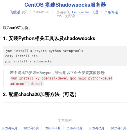
即可使用。
CentOS 搭建Shadowsocks服务器
不过下面的信息给出了明确的信息：日志文件无法写入。
76应该是最新的版本号了——至少在Archlinux里面是这样的。
但当前是没有什么伪装措施的，或者说，仅仅是使用了默认的vmess方法进
飞蚊话
发布于
2019-05-06
另请参阅:
Linux
,
redhat
,
代理
2 条评论
行“混淆”。一旦检测到，那么必然就会露馅。所以接下来进行进一步的“打
那就把日志文件的读写权限给上去就得了呗
5953 次阅读
chmod 666
即使之前你已经调整过，并且顺利解决了，但当你升级到了76这个版本号
扮”。
/var/log/v2ray/*
的时候，就能惊喜的发现：这个问题又复发了。
以CentOS7为例。
再次启动服务，成功。尝试通过客户端连接，也成功了。
伪装
如果你还想按照75-的那种操作方法修正，那么很遗憾，
Enable Network
这个选项已经不存在了。
1. 安装Python相关工具以及shadowsocks
Service
通过一个正常的网站进行伪装，一来可以合理的解释为什么会有数据传送
所以可以证明一件事：72~75出现的问题不能说是Chrome的bug，而是
到这个ip上；二来可以走一层cdn，进一步伪装服务器ip和真实的作用；三
这问题出现的还挺突然的——因为前一天还是可以正常使用的东西，在啥
yum install m2crypto python-setuptools

这个新特性导致的问题，而且Chrome大概是不打算修
来可以套上一层https，数据包就又加密了一次；四来，如果你的vps被屏蔽
Network Service
都没手工动过的情况下就不能用了，还是非常没有头绪去解决的。不过好
easy_install pip

复这个问题的…
了，套上cdn还能让你的vps起死回生。
pip install shadowsocks
在没有什么特别令人费解的问题（虽然突然间读取的配置文件路径就变了
但总不能一直使用全局系统代理吧…国内网站绕一圈国外再回来…太慢
但这需要你有一个域名。
有些令人费解），很快也就解决掉了。但关键在于网上竟然没有一篇文章
了。
若不能成功安装m2crypto，请先用以下命令安装其依赖包:
能适配到这个问题上，所以还是写下来了。
至于解析和cdn，我选择通过cloudflare来实现。当然也可以用其他的，比如
yum install -y openssl-devel gcc swig python-devel
所以还是要想想解决方案，让PAC模式可以应用。
直接使用域名商的域名解析。使用cf的好处在于可以直接提供cdn和https，
autoconf libtool
省去了另行配置cdn和申请域名签名的步骤。
如果在
里边，以
为关键字查找的话，
Chrome://flags
Network Serivce
2. 配置chacha20加密方法（可选）
会找到一项
的选项。回顾一下刚刚
当然，如果有更好的cdn服务商就不要用cloudflare了…都快用烂了。
Runs network service in-process
说到的出现这个问题的原因，仿佛这个选项会管用？
chacha20 加密算法后可以提高密钥加密和解密速度，同时可以规避
先将域名解析配置好。一级域名肯定是你自己的(比如是
)至于使
123.com
GFW利用OpenSSL特性进行特征包跟踪的问题
很不幸，这个选项是没用的。所以暂时就不要想着能通过Chrome自己的设
用哪个二级域名无所谓(比如
，接下来以这个域名为例)，或者
v.123.com
置来解决这个问题了。
直接使用主域名也可以。注意把cf的小云彩点亮以使用cdn功能——嫌慢的
安装套件：
yum groupinstall "Development Tools"
文章归档
话就点灭，但https需要你为域名申请一个证书。
下载libsodium：
wget
好在Chrome的插件里边有一个神器——SwitchyOmega。通过它来判断是否
2026年6月
2026年5月
2026年4月
2026年3月
2026年2月
2026年1月