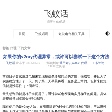
飞蚊话
非Win化传承
开往
首页
飞蚊话说
短波电台相关工具
标签 代理 下的文章
如果你的v2ray代理异常，或许可以尝试一下这个方法
飞蚊话
发布于
2021-01-25
另请参阅:
通用知识
,
redhat
,
代理
1 条评论
23959 次阅读
前些日子尝试通过电报来实现短信多终端同步的方案，很成功，并且为了
实验稳定性开了一天。到了第二天早晨再看，服务是正常的。但新来的短
信就是没再往Tg上面发送。
最先想到的就是梯子有问题了，通过尝试也发现确实是梯子的问题。具体
表现就是浏览器会报503错误。
现在使用的是v2ray方法，在刚搭建好的时候也遇到过503问题，所以惯性
的认为这次出现这个问题也是由于服务器时间与本地时间不一致导致的