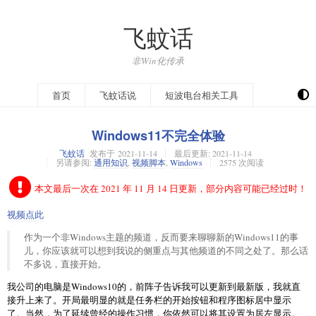
飞蚊话
非Win化传承
开往
首页
飞蚊话说
短波电台相关工具
Windows11不完全体验
飞蚊话
发布于
2021-11-14
最后更新:
2021-11-14
另请参阅:
通用知识
,
视频脚本
,
Windows
2575 次阅读
本文最后一次在 2021 年 11 月 14 日更新，部分内容可能已经过时！
视频点此
作为一个非Windows主题的频道，反而要来聊聊新的Windows11的事
儿，你应该就可以想到我说的侧重点与其他频道的不同之处了。那么话
不多说，直接开始。
我公司的电脑是Windows10的，前阵子告诉我可以更新到最新版，我就直
接升上来了。开局最明显的就是任务栏的开始按钮和程序图标居中显示
了。当然，为了延续曾经的操作习惯，你依然可以将其设置为居左显示。