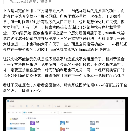
Windows11新的开始菜单
上方是固定的应用，下方是最近文档——虽然标题写的是推荐的项目，而
所有程序选项变得不再那么显眼。印象里我还是第一次在点开了开始菜
单，但一时间没找到所有程序的入口在哪儿。也许是想强化用户去使用搜
索功能吧。但有一说一，搜索功能确实应该比开始菜单找程序的权重重一
些。“万物靠开始”应该也能算得上是一个历史遗留问题了吧，win8时代尝
试通过变成开始菜单屏并取消左下角的开始按钮来解决，但很明显，一来
太过激进，二来也确实太不方便了一些。而且全局搜索功能windows目前还
是存在一些短板的，相较于macOS或者成熟的linux桌面环境来说。
让我比较不能接受的就是程序托盘不能设置成不分组显示了。相对于整合
为一个方块图标来说，我更偏向于传统的不分组模式。有这么长的底栏，
却一定要直接整合显示，对底部的利用也不充分，同一个程序切换窗口时
也不如分隔的切换快速。难道微软计划在下一个大版本中把底栏dock化？
看过了灵魂底栏，来看看桌面整体。所有系统图标按照Fluent语言进行了全
新的设计，圆润了不少。