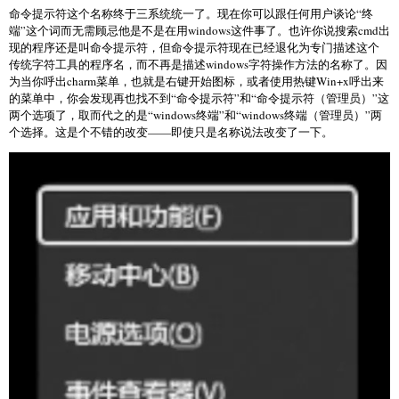
命令提示符这个名称终于三系统统一了。现在你可以跟任何用户谈论“终
端”这个词而无需顾忌他是不是在用windows这件事了。也许你说搜索cmd出
现的程序还是叫命令提示符，但命令提示符现在已经退化为专门描述这个
传统字符工具的程序名，而不再是描述windows字符操作方法的名称了。因
为当你呼出charm菜单，也就是右键开始图标，或者使用热键Win+x呼出来
的菜单中，你会发现再也找不到“命令提示符”和“命令提示符（管理员）”这
两个选项了，取而代之的是“windows终端”和“windows终端（管理员）”两
个选择。这是个不错的改变——即使只是名称说法改变了一下。