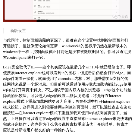
新版设置
与此同时，控制面板隐藏的更深了，很难在这个设置中找到控制面板的打
开链接了。但就像无论如何更新，windows98的图标库仍然在最新版本的
windows中一样，控制面板截止目前还是没有被微软删除的。你可以通过搜
索controlpanel来打开它。
Edge完全取代了IE——这个其实应该在最后几个win10中就已经修改了。即
使搜索internet explorer也可以看到ie的图标，但点击后仍然会打开edge。而
edge伴随着开源化，转而使用了chromium内核，对于那些需要ie支持的传
统网站来说是一个坏消息。但目前可以通过使用ie模式加载功能让edge使用
ie内核打开网页来解决。不过相较于国内双内核的浏览器，edge这个功能被
隐藏的比较深。可以进入edge的设置—默认浏览器，将允许在Internet
explorer模式下重新加载网站更改为启用，再在外观中打开Internet explorer
模式按钮，这样再进入到需要使用ie浏览的页面时，就可以通过点击右边功
能按钮—在Internet explorer模式下重新加载来使用ie内核浏览页面了。当
然，上述操作可以通过在edge的设置中直接搜索internet explorer来更快速的
完成开启操作，这也是为什么我会说搜索权重应该优于开始菜单。搜索才
应该是对新老用户都友好的一种操作方法。