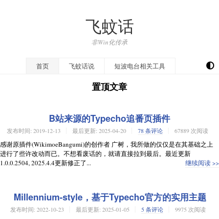
飞蚊话
非Win化传承
开往
首页
飞蚊话说
短波电台相关工具
置顶文章
B站来源的Typecho追番页插件
发布时间:
2019-12-13
最后更新:
2025-04-20
78 条评论
67889 次阅读
感谢原插件(WikimoeBangumi)的创作者 广树，我所做的仅仅是在其基础之上
进行了些许改动而已。不想看废话的，就请直接拉到最后。最近更新
1.0.0.2504, 2025.4.4更新修正了...
继续阅读 >>
Millennium-style，基于Typecho官方的实用主题
发布时间:
2022-10-23
最后更新:
2025-01-05
5 条评论
9975 次阅读