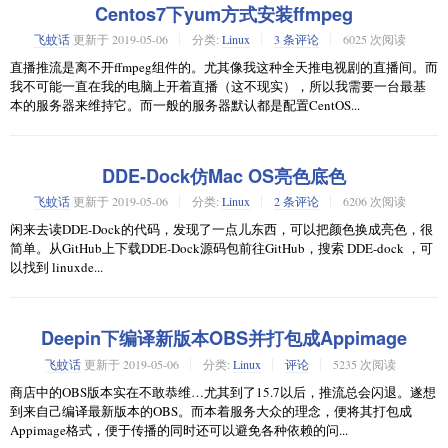
Centos7下yum方式安装ffmpeg
飞蚊话
更新于
2019-05-06
分类:
Linux
3 条评论
6025 次阅读
直播推流是离不开ffmpeg组件的。尤其像我这种全天推电视剧的直播间。而
我不可能一直在我的电脑上开着直播（这不现实），所以我需要一台最基
本的服务器来维持它。而一般的服务器默认都是配置CentOS...
DDE-Dock仿Mac OS亮色底色
飞蚊话
更新于
2019-05-06
分类:
Linux
2 条评论
6206 次阅读
闲来去读DDE-Dock的代码，发现了一点儿东西，可以把颜色换成亮色，很
简单。从GitHub上下载DDE-Dock源码包前往GitHub，搜索 DDE-dock ，可
以找到 linuxde...
Deepin下编译新版本OBS并打包成Appimage
飞蚊话
更新于
2019-05-06
分类:
Linux
评论
5235 次阅读
商店中的OBS版本实在不敢恭维…尤其到了15.7以后，推流总会闪退。遂想
到来自己编译最新版本的OBS。而本着服务大众的理念，便将其打包成
Appimage格式，便于传播的同时还可以避免各种依赖的问...