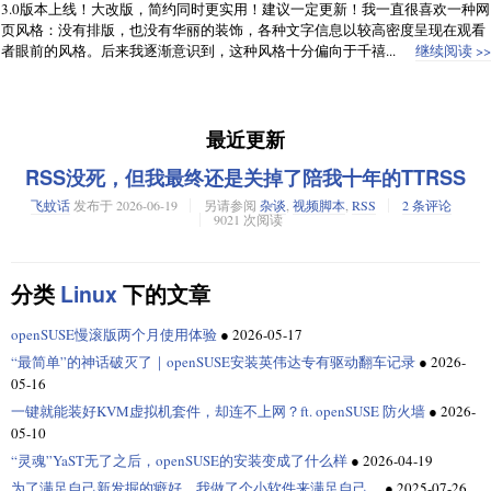
3.0版本上线！大改版，简约同时更实用！建议一定更新！我一直很喜欢一种网
页风格：没有排版，也没有华丽的装饰，各种文字信息以较高密度呈现在观看
者眼前的风格。后来我逐渐意识到，这种风格十分偏向于千禧...
继续阅读 >>
最近更新
RSS没死，但我最终还是关掉了陪我十年的TTRSS
飞蚊话
发布于
2026-06-19
另请参阅
杂谈
,
视频脚本
,
RSS
2 条评论
9021 次阅读
分类
Linux
下的文章
openSUSE慢滚版两个月使用体验
●
2026-05-17
“最简单”的神话破灭了｜openSUSE安装英伟达专有驱动翻车记录
●
2026-
05-16
一键就能装好KVM虚拟机套件，却连不上网？ft. openSUSE 防火墙
●
2026-
05-10
“灵魂”YaST无了之后，openSUSE的安装变成了什么样
●
2026-04-19
为了满足自己新发掘的癖好，我做了个小软件来满足自己…
●
2025-07-26