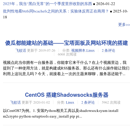
2025年，我当“黑白无常”的一个季度里所收割的东西
●
2026-01-22
批判性地看btrfs同bcachefs之间的关系：实验体反而正在商用？
●
2025-10-
18
更多>>
傻瓜都能建站的基础——宝塔面板及网站环境的搭建
飞蚊话
更新于
2019-07-26
分类:
视频脚本
,
Linux
2 条评论
6068 次阅读
视频点此当你拥有一台服务器，你能拿它来干什么？在上个视频里边，我
提到了一种使用方法，就是构建成RSS服务器。那么还有什么操作能让我们
利用上这玩意儿吗？今天，就接着上一次的主题来聊聊，服务器还能干...
CentOS 搭建Shadowsocks服务器
飞蚊话
更新于
2020-01-02
分类:
Linux
2 条评论
5962 次阅读
以CentOS7为例。1. 安装Python相关工具以及shadowsocksyum install
m2crypto python-setuptools easy_install pip pi...