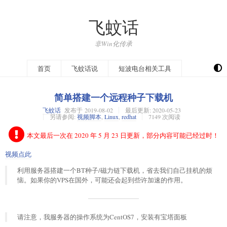
飞蚊话
非Win化传承
开往
首页
飞蚊话说
短波电台相关工具
简单搭建一个远程种子下载机
飞蚊话
发布于
2019-08-02
最后更新:
2020-05-23
另请参阅:
视频脚本
,
Linux
,
redhat
7149 次阅读
本文最后一次在 2020 年 5 月 23 日更新，部分内容可能已经过时！
视频点此
利用服务器搭建一个BT种子/磁力链下载机，省去我们自己挂机的烦
恼。如果你的VPS在国外，可能还会起到些许加速的作用。
请注意，我服务器的操作系统为CentOS7，安装有宝塔面板