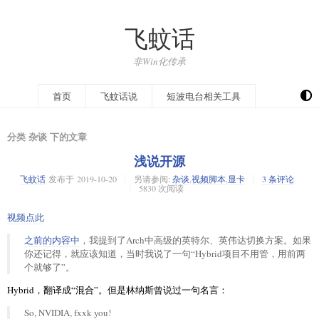
飞蚊话
非Win化传承
开往
首页
飞蚊话说
短波电台相关工具
分类 杂谈 下的文章
浅说开源
飞蚊话
发布于
2019-10-20
另请参阅:
杂谈
,
视频脚本
,
显卡
3 条评论
5830 次阅读
视频点此
之前的内容中
，我提到了Arch中高级的英特尔、英伟达切换方案。如果
你还记得，就应该知道，当时我说了一句“Hybrid项目不用管，用前两
个就够了”。
Hybrid，翻译成“混合”。但是林纳斯曾说过一句名言：
So, NVIDIA, fxxk you!