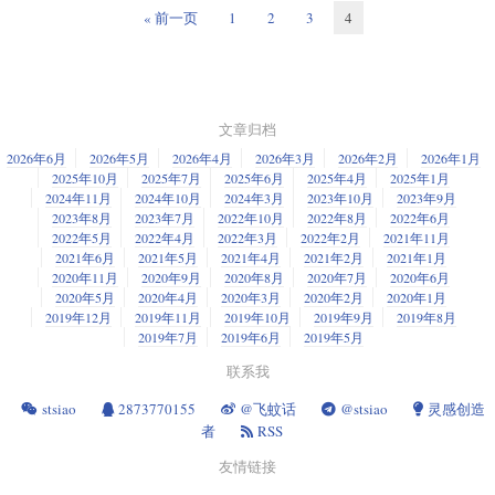
据自己心目中的排名来推荐。因此为了最大化的公正，在这个视频里边，
北京地铁为例。房山线老车的车内屏幕使用XP系统（也可能是CE），因为
« 前一页
1
2
3
4
我分为两部分向你介绍怎么选择：第一部分，根据我心中的排名，完全主
现在车均崩溃，你可以很方便的看到界面细节。这也是XP时代的一个典型
你需要明白一件事：现在的Linux娱乐性已经强大很多了。
观的向你推荐；第二部分，向你介绍几种相对客观的选择方法。
代表：在那个时候，很多设备选择了XP或者CE作为嵌入式系统。但伴随着
因为我也玩游戏——当然是使用我的Linux：欧卡2、call of the wild、
设备多样化，Linux逐渐受到重视，就像9号线站台屏。因为Linux本身占用
是的，这礼拜的投稿没有什么技术性的干货。所以如果你是想看服务器
gta5、csgo、喋血街头…但很多用户并不这么做，甚至连尝试都不尝试就给
就不高，加上Linux的开源性，可以做到完全的修剪，进一步减少占用、节
的，下礼拜再来。你应该能看出来，我的服务器系列是半月刊的吧？好，
出“Linux娱乐性不高”的结论。这在几年前是很正确的，但现在再说这种
约硬件成本。
那么现在就开始今天的茶话会。
文章归档
话，我只想给他冠以“落后”、“云用户”这几个标签。因为他不知道
但是，这种随意性使得它有个对应的问题：“百家争鸣”。
protondb.com
——一个告诉你Steam的游戏在Linux上运行状态的网站，也不
2026年6月
2026年5月
2026年4月
2026年3月
2026年2月
2026年1月
我的Linux推荐
知道
lutris.net
——一个帮你整理并且一键运行非steam游戏的应用，更不知
2025年10月
2025年7月
2025年6月
2025年4月
2025年1月
Windows只有Windows，而Linux有各种各样的Linux。这就使得原作者对项
道在Steam里边，通过Steam OS标签得到的游戏结果只是Linux可以运行的
2024年11月
2024年10月
2024年3月
2023年10月
2023年9月
目控制能力有了限制。
不要看发行版众多，但本质上来说，Linux出名的就那么几种：Debian系、
游戏的一小部分。至于为什么，以后再说。你只需要明白Linux的娱乐性不
2023年8月
2023年7月
2022年10月
2022年8月
2022年6月
RedHat系、Archlinux系、OpenSUSE系。其他的发行版基本都是从这几个
2022年5月
2022年4月
2022年3月
2022年2月
2021年11月
再是几年前的穷苦样便可以了。
所以说，就像微软从“Linux是毒瘤”到现在“我们是一家开源公司”的转变，
Linux衍生出来的——当然，也有一些可以说是独自建立的发行版比如英特
2021年6月
2021年5月
2021年4月
2021年2月
2021年1月
开源随着科技发展正逐渐的被重视起来，设备的多样性也在催化着开源的
尔的Clear Linux这种。它们的唯一区别就在于包管理器的不同。所以一份
但不可否认，无论如何，Linux可以游玩的游戏数量也是比不上——可能永
2020年11月
2020年9月
2020年8月
2020年7月
2020年6月
完善、壮大。
自己的Llinux名单建立只有两个因素：基于什么的发行版、使用体验怎么
远也比不上Windows的。所以仍然有一部分游戏会让你放弃Linux。比如
2020年5月
2020年4月
2020年3月
2020年2月
2020年1月
样。
PUBG，以及一些需要VR设备的游戏。
2019年12月
2019年11月
2019年10月
2019年9月
2019年8月
2019年7月
2019年6月
2019年5月
一般来讲，求推荐的都是刚接触Linux的用户，所以核心问题就是易用，有
4、软件缺失
问题可以很快的找到解决方法。如果放在几年前，我一定会向你推荐烂大
联系我
街的Ubuntu这个占有率遥遥领先的发行版。但现在，
Deepin
这个基于
这可能是很多人换回Windows的一个问题所在。比较有代表性的软件就是
stsiao
2873770155
@飞蚊话
@stsiao
灵感创造
Debian的发行版可能会是我最先向你推荐的一个。这是一个国内推出的发
Adobe Creative Cloud和Microsoft Office。这些虽然可以通过wine来运行旧
行版，所以相对于多数发行版来说，其本地化体验会有相当的提升。一个
者
RSS
版本的，但表现一般不会很好。所以如果你一定要使用它们而不愿意去使
最简单的例子：它的软件商店包含了很多国内常用的软件，QQ、微信、百
用替代品，那么最好的选择就是好好的待在Windows，不要再考虑Linux
友情链接
度云这种在其他发行版之下可能得配置一番的软件，在Deepin下都不是问
了。
题。只需要在应用商店里边点一下安装按钮，便可自动配置完成使用。其