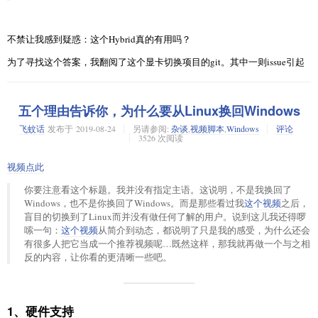
不禁让我感到疑惑：这个Hybrid真的有用吗？
为了寻找这个答案，我翻阅了这个显卡切换项目的git。其中一则issue引起
了我的兴趣
issue
五个理由告诉你，为什么要从Linux换回Windows
其中提到的链接第二段是这么说的：
飞蚊话
发布于
2019-08-24
另请参阅:
杂谈
,
视频脚本
,
Windows
评论
3526 次阅读
The NVIDIA 435.17 driver has a new PRIME render offload
implementation supported for Vulkan and OpenGL (with GLX). This
视频点此
PRIME offloading is about using one GPU for display but having the
actual rendering be done on a secondary GPU, as is common with many of
你要注意看这个标题。我并没有指定主语。这说明，不是我换回了
today's high-end notebooks that have Intel integrated graphics paired with
Windows，也不是你换回了Windows。而是那些看过我
这个视频
之后，
a discrete NVIDIA GPU.
盲目的切换到了Linux而并没有做任何了解的用户。说到这儿我还得啰
嗦一句：
这个视频
从简介到动态，都说明了只是我的感受，为什么还会
NVIDIA的Linux驱动终于开始支持双显卡了
。虽然依旧闭源，但至虽然开
有很多人把它当成一个推荐视频呢…既然这样，那我就再做一个与之相
始针对Linux的驱动进行改进，但这其实也说明不了太大的问题，直到又看
反的内容，让你看的更清晰一些吧。
到了
这个新闻
。
NVIDIA，也开始涉足开源领域了。
为什么说也？
1、硬件支持