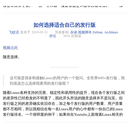
IBM收购RedHat、Steam开始专门提供Linux支持、微软加入Linux基金会、
硬件支持总会是Linux的一个问题。通常是因为厂商不打算支持Linux，或
腾讯宣布开源……这些都算得上是英伟达的前人。尚不必说一直推崇开源
尚未适配。如一些无线网卡，或者最新的硬件。但这其实不代表以后不会
的英特尔、有自知之明主动开源的AMD了。
支持。最典型的就是英特尔的CPU，当新的CPU上市时，Linux通常要延后
如何选择适合自己的发行版
几个月才能获得相应的支持。所以如果你把Linux装在一台拥有最新CPU的
所以，开源到底好在哪儿了？
电脑上，那么它通常是不能正常运行的，这一定会驱使你回到Windows。但
飞蚊话
发布于
2019-05-31
另请参阅:
杂谈
,
视频脚本
,
Debian
,
Archlinux
首先，要明白一个问题：开源是什么意思？
几个月之后再安装Linux，由于有了新版本的内核，通常就可以了。
评论
3934 次阅读
字面理解，就是开放源代码。但是，这不代表你可以任意使用，更不意味
2、太多的选择
视频点此
着开源就是免费。它有很多方式可以实现盈利：双重许可、有偿技术支
持、软硬件一体化…开源不是做慈善，更不是反开源的一个理由。
Windows只有Windows，而Linux有很多Linux。
随意选择。
然后，就可以来说说开源的优势了。
Linux有各种各样的发行版，而你在这个基础上又有各种各样的选择权。包
管理器用哪个、桌面环境用什么、观感主题怎么配、文件管理器装哪个…
我记得我在之前关于N卡A卡的内容里就说过一个优势：让更多人参与到程
成千上万的方案对于新用户来说，压迫感很强——当然，也是选择困难症
这可能是很多刚接触Linux的用户的一个疑问。全世界600+发行版，我
序的优化中。付出同样的成本，得到更多更全面的维护，“白嫖”谁不爱？
的地狱。
到底该怎么选择我要用的发行版呢？
这是对于作者的，那对于用户，开源的优势在哪儿？
这便会导致一种情况：用户不喜欢这个发行版，因此去尝试一些其他的。
随着Linux各种支持的完善、稳定性和易用性的提升，现在各个发行版之间
试过一些之后：好了，我有了一些了解了，所以现在我想回到Windows了。
可以直接看到源码。一款闭源软件，你既不知道其构成，又只能从部分渠
的差异性已经愈发的不明显了，因此开头所说的随意选择并不是玩笑。但
因为Windows很棒、我很熟悉，并且我知道我要用什么来做什么；而Linux
道得知它的安全性。而开源让你真正的“眼见为实”。就像前一阵子Deepin被
发行版之间的差异确实依旧存在，加之每个发行版的用户数量、用户质量
有很多东西要学，有很多东西要自定义。对于新用户来讲，我要怎么自定
传代码内植入了监视代码，直接被中国监视。虽然是谣言，官方也解释过
都不尽相同，所以我相信在每一名Linux用户的心中都有一份自己的Linux
义是一个选择上的难题，自定义很可能会导致的一些问题则又是一个技术
CNZZ代码段的作用，但多少的可以说明开源这种看得到的安全。
发行版排名。一个很明显的例子：如果你在Youtube上面搜索Linux相关的
性难题。
视频，你会看到很多标题为“Top x Best Linux Distros”之类的，给发行版做
完全定制。能得到源代码，这便使完全修剪成为了可能。
一个排名的视频。当其他人询问“我该装哪个发行版”这种问题的时候便会根
3、游戏